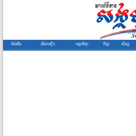
ទំព័រដើម
ព័ត៌មានថ្មីៗ
បច្ចេកវិទ្យា
កីឡា
សិល្បៈ