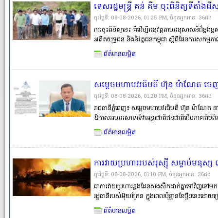
ទេសរដ្ឋមន្រ្តី គន់ គីម ចុះពិនិត្យទីតាំង
អតីតយុទ្ធជន និងនិវត្តជននៅខេត្តស្ទឹងត្
ចុះថ្ងៃទី: 08-08-2026, 01:25 PM, ចំនួនអ្នកអានៈ​ 36ដង
ការចុះពិនិត្យនេះ គឺដើម្បីអនុវត្តតាមអនុសាសន៍ដ៏ខ្ព
អតីតយុទ្ធជន និងនិវត្តជនកម្ពុជា ស្តីពីផែនការសកម្ម
លោក គន់ គីម បានបញ្ជាក់ថា គណៈកម្មាធិការកណ្តា
ព័ត៌មានលម្អិត
ពិនិត្យទីតាំងដីសម្បទ�
សម្តេចមហាបវរធិបតី ហ៊ុន ម៉ាណែត ចេ
អន្តរជាតិជនជាតិដើមភាគតិចពិភពលោក
ចុះថ្ងៃទី: 08-08-2026, 01:20 PM, ចំនួនអ្នកអានៈ​ 36ដង
ក្រោមប្រធានបទ «ការលើក តម្កើងតួនាទី
រាជធានីភ្នំពេញ៖ សម្តេចមហាបវរធិបតី ហ៊ុន ម៉ាណែត នាយ
ឱកាសអបអរសាទរទិវាអន្តរជាតិជនជាតិដើមភាគតិចព
ការពារជីវិត និងលើកកម្ពស់សុខុមាលភាព
ក្រោមប្រធានបទ «ការលើក តម្កើងតួនាទីឆ្មប ជាជនជាតិ
ព័ត៌មានលម្អិត
សុខុមាលភាព»។
ការវាយប្រហាររបស់រុស្ស៉ី សម្លាប់មនុស្ស ៣
ចុះថ្ងៃទី: 08-08-2026, 01:10 PM, ចំនួនអ្នកអានៈ​ 26ដង
ជាការវាយប្រហារឆ្លងដែនសងសឹកដាក់គ្នាទៅវិញទៅមក ទីក
រដ្ឋធានីរបស់អ៊ុយក្រែន ក្នុងពេលប៉ុន្មានខែថ្មីៗនេះដោយ
ចាប់។ លោក Tymur Tkachenko ជាប្រធានរដ្ឋបាលយ
ព័ត៌មានលម្អិត
ក្នុងនោះមានកុមារម្នាក់ត្រូ