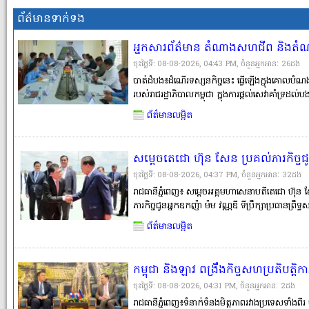
ព័ត៌មានទាក់ទង
អ្នកសារព័ត៌មាន តំណាងសហជីព និងតំណ
នៅវិទ្យាស្ថានបច្ចេកវិទ្យាបាត់ដំបង ដើម្ប
ចុះថ្ងៃទី: 08-08-2026, 04:43 PM, ចំនួនអ្នកអានៈ​ 26ដង
ជំនាញពីមុនរបស់បងប្អូនអតីតពលករ
បាត់ដំបង៖ដំណើរទស្សនកិច្ចនេះ ធ្វើឡើងក្នុងគោលបំណង
របស់រាជរដ្ឋាភិបាលកម្ពុជា ក្នុងការផ្តល់សេវាគាំទ្រដល់
ជំនាញពីមុន (RPL) ការផ្តល់ការបណ្តុះបណ្តាលបន្ថែម កា
ព័ត៌មានលម្អិត
ក្នុងស្រ�
សម្តេចតេជោ ហ៊ុន សែន ប្រគល់ភារកិច្ចជូ
ជួសជុលអគារសិក្សាទាំងអស់ដែលជាអំ
ចុះថ្ងៃទី: 08-08-2026, 04:37 PM, ចំនួនអ្នកអានៈ​ 32ដង
ដែលមានសភាពចាស់ទ្រុឌទ្រោម
រាជធានីភ្នំពេញ៖ សម្តេចអគ្គមហាសេនាបតីតេជោ ហ៊ុន ស
ភារកិច្ចជូនអ្នកឧកញ៉ា ម៉ម វណ្ណឌី ទីប្រឹក្សាប្រធានព្
និវត្តជនកម្ពុជា ឱ្យទទួលបន្ទុកលើការជួសជុល និងស
ព័ត៌មានលម្អិត
ទ្រោម) នូវអគារសិក្សាទ�
កម្ពុជា និងឡាវ ពង្រឹងកិច្ចសហប្រតិបត្
យុទ្ធនាការ «ប្រទេសបី គោលដៅមួយ» ដើម្
ចុះថ្ងៃទី: 08-08-2026, 04:31 PM, ចំនួនអ្នកអានៈ​ 2ដង
ជាតិ និងប្រជាជនទាំងពីរ
រាជធានីភ្នំពេញ៖ទំនាក់ទំនងមិត្តភាពរវាងប្រទេសទាំងពី