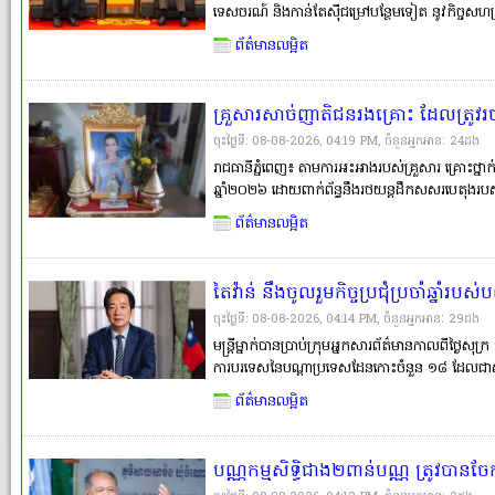
ទេសចរណ៍ និងកាន់តែស៊ីជម្រៅបន្ថែមទៀត នូវកិច្ចសហ
ស្របតាមស្មារតី «ភាពជាដៃគូ យុទ្ធសាស្ត្រគ្រប់ជ្រុងជ្រ
ព័ត៌មានលម្អិត
អភិវឌ្ឍ
គ្រួសារសាច់ញាតិជនរងគ្រោះ ដែលត្រូវរថ
សាលាដំបូងរាជធានីភ្នំពេញផ្ដល់យុត្តិធម៌
ចុះថ្ងៃទី: 08-08-2026, 04:19 PM, ចំនួនអ្នកអានៈ​ 24ដង
តាមច្បាប់, ខណៈបុណ្យសព១០០ថ្ងៃហើ
រាជធានីភ្នំពេញ៖ តាមការអះអាងរបស់គ្រួសារ គ្រោះថ្
ឆ្នាំ២០២៦ ដោយពាក់ព័ន្ធនឹងរថយន្តដឹកសសរបេតុងរបស
ដែលគ្រួសារជនរងគ្រោះចាត់ទុកថា ជាអ្នកបង្កហេតុ។ ម
ព័ត៌មានលម្អិត
ស្រីបានស្លាប់បាត់បង់�
តៃវ៉ាន់ នឹងចូលរួមកិច្ចប្រជុំប្រចាំឆ្នាំរ
ស៊ីហ្វិក
ចុះថ្ងៃទី: 08-08-2026, 04:14 PM, ចំនួនអ្នកអានៈ​ 29ដង
មន្ត្រីម្នាក់បានប្រាប់ក្រុមអ្នកសារព័ត៌មានកាលពីថ្ងៃសុក្រ
ការបរទេសនៃបណ្ដាប្រទេសដែនកោះចំនួន ១៨ ដែលជា
បានជួបប្រជុំគ្នាក្នុងប្រទេសហ្វីជី ថាចិន និងតៃវ៉ាន់ជាដៃ
ព័ត៌មានលម្អិត
សំខាន់។ តែវ៉ាន�
បណ្ណកម្មសិទ្ធិជាង២ពាន់បណ្ណ ត្រូវបានច