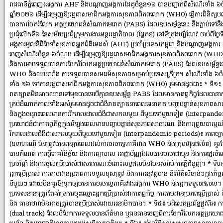
រាជធានីភ្នំពេញ៖អង្គការ AHF និងបណ្តាញអង្គការដៃគូចំនួន១៦ បានបញ្ជាក់ពីសំណើរទាំង ៦ចំណ
ឆ្នាំ២០២៦ ដើម្បីជម្រុញឱ្យរដ្ឋជាសមាជិកអង្គការសុខភាពពិភពលោក (WHO) ធ្វើការពិនិត្យបញ្
បានការចែករំលែក អត្ថប្រយោជន៍សំណាកមេរោគ (PABS) ដែលឧបសម្ព័ន្ធនេះ នឹងភ្ជាប់ទៅនឹងក
ប្រជុំលើកទី៦ នៃសម័យប្រជុំក្រុមការងារអន្តររដ្ឋាភិបាល (ផ្នែកខ) នៅទីក្រុងហ្សឺណែវ ចាប់ព
អង្គការមូលនិធិថែទាំសុខភាពអ្នកជំងឺអេដស៍ (AHF) ប្រចាំប្រទេសកម្ពុជា និងបណ្តាញអង្គការ
ចេញសំណើរចំនួន ៦ចំណុច ដើម្បីជម្រុញឱ្យរដ្ឋជាសមាជិកអង្គការសុខភាពពិភពលោក (WHO) ធ្វើក
និងការអាចទទួលបានការចែករំលែកអត្ថប្រយោជន៍សំណាកមេរោគ (PABS) ដែលឧបសម្ព័ន្ធនេះនឹងភ
WHO និងឈប់រារាំង ការទទួលបានសមធម៍សុខភាពសម្រាប់ប្រទេសក្រីក្រ។ សំណើរទាំង ៦ចំ
ទាំង ១៦ ទៅកាន់រដ្ឋជាសមាជិកអង្គការសុខភាពពិភពលោក (WHO) រួមមានដូចជា៖ * ទី១៖ គ្មានស
រាតត្បាតមិនអាចឈានទៅមុខបានទេបើគ្មានឧបសម្ព័ន្ធ PABS ដែលមានកាតព្វកិច្ចដែលធាន
គ្រប់ដំណាក់កាលទាំងអស់រួមមានដូចជាជំងឺរាតត្បាតនាពេលអនាគត បញ្ហាបន្ទាន់សុខភាព
និងក្នុងចន្លោះពេលមានការរីករាលដាលជំងឺជាសកលមួយ ពីមួយទៅមួយទៀត (interpande
ប្រយោជន៍ជាកាតព្វកិច្ចក្នុងអំឡុងពេលមានបញ្ហាបន្ទាន់សុខភាពសាធារណៈ និងការព្រួយបារ
រីករាលដាលជំងឺជាសកលមួយពីមួយទៅមួយទៀត (interpandemic periods)៖ ភាពច្បាស
(ឧទាហរណ៍ មិនត្រូវបានពន្យារពេលដល់ការចរចាទ្វេភាគីរវាង WHO និងក្រុមហ៊ុនផលិត) គួរត
បានកំណត់ ការធ្វើរោគវិនិច្ឆ័យ និងការព្យាបាល អាជ្ញាប័ណ្ណដែលបានចរចាជាមុន និងការផ្ទេរចំណេ
ប្រចាំឆ្នាំ និងការចូលប្រើប្រាស់ជាសាធារណៈចំពោះលទ្ធផលមិនមែនសំរាប់ការធ្វើជំនួញ។ * ទី៣៖ ក
អ្នកប្រើប្រាស់ ការតាមដានប្រភពការទទួលខុសត្រូវ និងការអនុវត្តបាន នីតិវិធីសំខាន់ៗក្នុងកិ
នីមួយៗ ដោយមិនគួរឱ្យទុកឲ្យមានការចរចាទ្វេភាគីរវាងអង្គការ WHO និងអ្នកទទួលផលទេ។ * ទ
ប្រទេសនានាត្រូវតែគាំទ្រការចុះឈ្មោះអ្នកប្រើប្រាស់ជាកាតព្វកិច្ច ការតាមដានប្រភពប្រើប្រាស់ និង
និង ធានាថាវាមិនអាចត្រូវបានប្រើប្រាស់ដោយអនាមិកបាន។ * ទី៥៖ បដិសេធប្រព័ន្ធផ្លូវពីរ៖ ការប
(dual track) ដែលបំបែកការទទួលបានព័ត៌មាន ឬធនធានចេញពីការចែករំលែកអត្ថប្រយោជន៍ ន