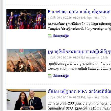
Barcelona លុបចោលជំនួបមិត្តភាពនៅម៉ារ៉
កើតឡើងយ៉ាងក្តៅគគុក
ចុះថ្ងៃទី: 08-08-2026, 01:09 PM, ចំនួនអ្នកអានៈ​ 7ដង
តាមកាលវិភាគ ក្រុមជើងឯកលីគ La Liga រដូវកាលមុន
Tangier ដែលស្ថិតនៅភាគនិរតីនៃប្រទេសម៉ារ៉ុក នាថ
រដូវកាលថ្មីរបស់ពួកគេ។ ក្លិបបាល់ទាត់អាជីព FC 
ព័ត៌មានលម្អិត
កម្មវិធីប្រកួតកំដៅសាច់ដុំរបស់ពួកគេត្រៀមបើករដូវកា
ក្រុមហ៊ូទីបើកការវាយប្រហារជាថ្មីលើទ
ព្រមានថាយេម៉ែនជិតធ្លាក់ចូលក្នុងជម្លោះទ
ចុះថ្ងៃទី: 08-08-2026, 01:08 PM, ចំនួនអ្នកអានៈ​ 25ដង
ក្រុមហ៊ូទីបានទទួលស្គាល់ថាពួកគេបានបើកការវាយប្រហារ
យានយន្ត និងបរិក្ខារយោធានៅឯជំរំ Sahn al-Jinn ក្ន
Reuters មិនអាចផ្ទៀងផ្ទាត់ការអះអាងនេះបានដោយឯ
ព័ត៌មានលម្អិត
ឡើងតែមួយថ្ងៃប៉ុណ្ណោះបន្ទាប់ពីយ៉ាងហោចមា�
ន័រវែស ស្នើប្រធាន FIFA លាលែងពីតំណែ
Conmebol ដឹកនាំវិញ
ចុះថ្ងៃទី: 08-08-2026, 01:05 PM, ចំនួនអ្នកអានៈ​ 26ដង
លោកស្រីប្រធាន NFF រូបនេះបានថ្លែងកាលពីថ្ងៃសុក្រថ
ចិត្តពីការដឹកនាំ FIFA ឱ្យមានលំនឹងឡើងវិញ។ វាមិ