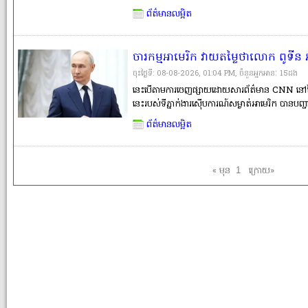
ជាតិនាពេលនេះ ពោរពេញទៅដោយបញ្ហា ដែលពួកយើងត្រ
ព័ត៌មានលម្អិត
ពិតជាចង់ស្នើឱ្យប្រធានបច្ចុប្បន្នលាលែងពីតំ�
ចារកម្មអាមេរិក វាយតម្លៃថាលោក ពូទីន 
តេស្ដលើសាមគ្គីភាពរបស់ NATO
ចុះថ្ងៃទី: 08-08-2026, 01:04 PM, ចំនួនអ្នកអានៈ​ 15ដង
នេះបើតាមការចេញផ្សាយដោយសារព័ត៌មាន CNN នៅថ្ងៃស
នេះរបស់ទីភ្នាក់ងារស៊ើបការណ៍សម្ងាត់អាមេរិក បានបញ្ជាក
នឹងព្យាយាមធ្វើតេស្តលើសាមគ្គីភាព និងការប្ដេជ្ញាចិត
ព័ត៌មានលម្អិត
ប្រហារទ្រង់ទ្រ�
« មុន
ក្រោយ»
1