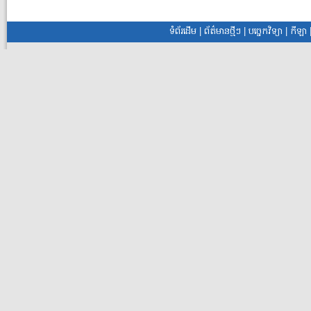
ទំព័រដើម
ព័ត៌មានថ្មីៗ
បច្ចេកវិទ្យា
កីឡា
|
|
|