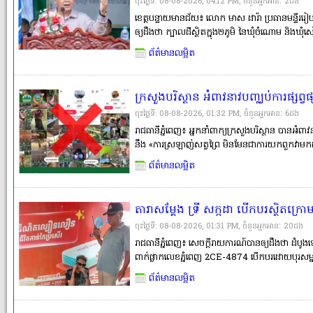
និងឃុំចំណោម ស្រុកមង្គលបូរី ខេត្តបន្
ចុះថ្ងៃទី: 08-08-2026, 04:12 PM, ចំនួនអ្នកអានៈ​ 2ដង
ខេត្តបន្ទាយមានជ័យ៖ លោក មាស ដារ៉ា ប្រធានមន្ទីររ
ឲ្យដឹងថា ក្បាលដីស្ថិតក្នុង២ភូមិ នៃឃុំចំណោម និងឃុំ
អាចចេញវិញ្ញាបនបត្រសម្គាល់ម្ចាស់អចលនវត្ថុ ឬបណ្
ព័ត៌មានលម្អិត
ក្នុងនោះ ៩% ចំនួន២៣៤�
ក្រសួងបរិស្ថាន អំពាវនាវបញ្ឈប់ការផ្សព
ល្មើសច្បាប់ ប៉ះពាល់ដល់សុខភាព និងបរិស
ចុះថ្ងៃទី: 08-08-2026, 01:32 PM, ចំនួនអ្នកអានៈ​ 6ដង
រាជធានីភ្នំពេញ៖ អ្នកនាំពាក្យក្រសួងបរិស្ថាន បានអំពា
នឹង «ការស្រឡាញ់សត្វព្រៃ មិនមែនជាការយកពួកវាមកដ
ព្រៃគ្មានអត្ថប្រយោជន៍ និងមានតែបង្កគ្រោះថ្នាក់ខ្លាំ
ព័ត៌មានលម្អិត
រដ្ឋលេ
តារាសម្ដែង ទ្រី សក្កដា បើកបរស្ថិតក្រោ
ស្លាប់ និងម្ដាយរងរបួសធ្ងន់ នៅខណ្ឌសែ
ចុះថ្ងៃទី: 08-08-2026, 01:31 PM, ចំនួនអ្នកអានៈ​ 20ដង
រាជធានីភ្នំពេញ៖ សេចក្ដីរាយការណ៍បានឲ្យដឹងថា ដំ
ពាក់ផ្លាកលេខភ្នំពេញ 2CE-4874 បើកបរដោយបុរសម្នាក់
សក្កដា។ ពេលកំពុងបើកបរនោះ ស្រាប់តែរថយន្ដខាង
ព័ត៌មានលម្អិត
កំពុងកាន់ចង្កូត។ បុរសម្នាក់ត្រូវបាន