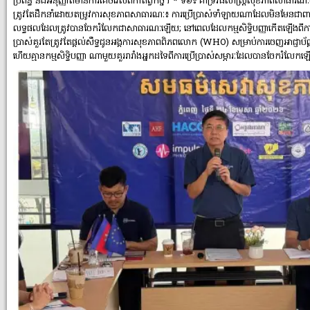
ប្រព័ន្ធ និងអនុញ្ញាតិមានការគេចវេសពីកាតព្វកិច្ច។ * ទី៦៖ គាំទ្រវិធីសាស្រ្តសុខភាពសាធារណៈចំព
ត្រូវតែដឹកនាំដោយតម្រូវការសុខភាពសាធារណៈ៖ ការប្រើប្រាស់ទាំឡាយណាដែលមិនមែនជាពាណិជ្
លទ្ធផលដែលត្រូវបានចែករំលែកជាសាធារណៈឡើយ; នៅពេលដែលកម្មសិទ្ធិបញ្ញាកើតឡើងពីការប្រើប
ប្រាស់គួរតែត្រូវតែផ្តល់សឹទ្ធជូនអង្គការសុខភាពពិភពលោក (WHO) សម្រាប់ការចេញអាជ្ញាប័ណ្
ហើយគ្មានកម្មសិទ្ធិបញ្ញា ណាមួយគួររារាំងអ្នកដទៃពីការប្រើប្រាស់សម្ភារៈដែលបានចែករំលែ