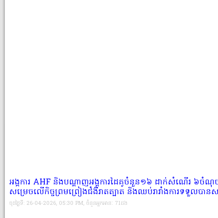
អង្គការ AHF និងបណ្តាញអង្គការដៃគូចំនួន១៦ ដាក់សំណើរ ៦ចំណ
សម្រេចលើកិច្ចព្រមព្រៀង​ជំងឺរាតត្បាត និងឈប់រារាំងការទទួលបា
ចុះថ្ងៃទី: 26-04-2026, 05:30 PM, ចំនួនអ្នកអានៈ 71ដង