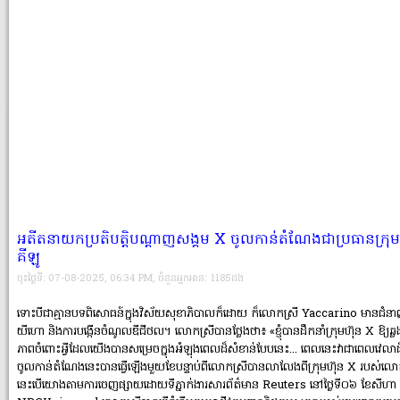
អតីតនាយកប្រតិបត្តិបណ្តាញសង្គម X ចូលកាន់តំណែងជាប្រធានក្រុ
គីឡូ
ចុះថ្ងៃទី: 07-08-2025, 06:34 PM, ចំនួនអ្នកអានៈ 1185ដង
ទោះបីជាគ្មានបទពិសោធន៍ក្នុងវិស័យសុខាភិបាលក៏ដោយ ក៏លោកស្រី Yaccarino មានជំនាញយ
យីហោ និងការបង្កើនចំណូលឌីជីថល។ លោកស្រីបានថ្លែងថា៖ «ខ្ញុំបានដឹកនាំក្រុមហ៊ុន X ឱ្យឆ្
ភាពចំពោះអ្វីដែលយើងបានសម្រេចក្នុងអំឡុងពេលដ៏សំខាន់បែបនេះ... ពេលនេះវាជាពេលវេលាដ៏ល
ចូលកាន់តំណែងនេះបានធ្វើឡើងមួយខែបន្ទាប់ពីលោកស្រីបានលាលែងពីក្រុមហ៊ុន X របស់លោ
នេះបើយោងតាមការចេញផ្សាយដោយទីភ្នាក់ងារសារព័ត៌មាន Reuters នៅថ្ងៃទី០៦ ខែសីហា ឆ