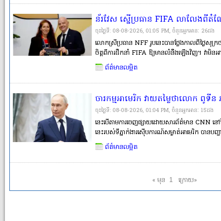
ន័រវែស ស្នើប្រធាន FIFA លាលែងពីតំណែ
Conmebol ដឹកនាំវិញ
ចុះថ្ងៃទី: 08-08-2026, 01:05 PM, ចំនួនអ្នកអានៈ​ 26ដង
លោកស្រីប្រធាន NFF រូបនេះបានថ្លែងកាលពីថ្ងៃសុក្រថ
ចិត្តពីការដឹកនាំ FIFA ឱ្យមានលំនឹងឡើងវិញ។ វាមិ
ជាតិនាពេលនេះ ពោរពេញទៅដោយបញ្ហា ដែលពួកយើងត្រ
ព័ត៌មានលម្អិត
ពិតជាចង់ស្នើឱ្យប្រធានបច្ចុប្បន្នលាលែងពីតំ�
ចារកម្មអាមេរិក វាយតម្លៃថាលោក ពូទីន 
តេស្ដលើសាមគ្គីភាពរបស់ NATO
ចុះថ្ងៃទី: 08-08-2026, 01:04 PM, ចំនួនអ្នកអានៈ​ 15ដង
នេះបើតាមការចេញផ្សាយដោយសារព័ត៌មាន CNN នៅថ្ងៃស
នេះរបស់ទីភ្នាក់ងារស៊ើបការណ៍សម្ងាត់អាមេរិក បានបញ្ជាក
នឹងព្យាយាមធ្វើតេស្តលើសាមគ្គីភាព និងការប្ដេជ្ញាចិត
ព័ត៌មានលម្អិត
ប្រហារទ្រង់ទ្រ�
« មុន
ក្រោយ»
1