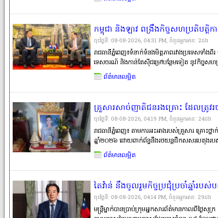
ទ្រោម) នូវអគារសិក្សាទ�
កម្ពុជា និងឡាវ ពង្រឹងកិច្ចសហប្រតិបត្
យុទ្ធនាការ «ប្រទេសបី គោលដៅមួយ» ដើម្
ចុះថ្ងៃទី: 08-08-2026, 04:31 PM, ចំនួនអ្នកអានៈ​ 2ដង
ជាតិ និងប្រជាជនទាំងពីរ
រាជធានីភ្នំពេញ៖ទំនាក់ទំនងមិត្តភាពរវាងប្រទេសទាំងពី
ទេសចរណ៍ និងកាន់តែស៊ីជម្រៅបន្ថែមទៀត នូវកិច្ចសហ
ស្របតាមស្មារតី «ភាពជាដៃគូ យុទ្ធសាស្ត្រគ្រប់ជ្រុងជ្រ
ព័ត៌មានលម្អិត
អភិវឌ្ឍ
គ្រួសារសាច់ញាតិជនរងគ្រោះ ដែលត្រូវរថ
សាលាដំបូងរាជធានីភ្នំពេញផ្ដល់យុត្តិធម៌
ចុះថ្ងៃទី: 08-08-2026, 04:19 PM, ចំនួនអ្នកអានៈ​ 24ដង
តាមច្បាប់, ខណៈបុណ្យសព១០០ថ្ងៃហើ
រាជធានីភ្នំពេញ៖ តាមការអះអាងរបស់គ្រួសារ គ្រោះថ្
ឆ្នាំ២០២៦ ដោយពាក់ព័ន្ធនឹងរថយន្តដឹកសសរបេតុងរបស
ដែលគ្រួសារជនរងគ្រោះចាត់ទុកថា ជាអ្នកបង្កហេតុ។ ម
ព័ត៌មានលម្អិត
ស្រីបានស្លាប់បាត់បង់�
តៃវ៉ាន់ នឹងចូលរួមកិច្ចប្រជុំប្រចាំឆ្នាំរ
ស៊ីហ្វិក
ចុះថ្ងៃទី: 08-08-2026, 04:14 PM, ចំនួនអ្នកអានៈ​ 29ដង
មន្ត្រីម្នាក់បានប្រាប់ក្រុមអ្នកសារព័ត៌មានកាលពីថ្ងៃសុក្រ