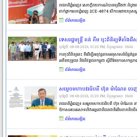
រាជធានីភ្នំពេញ៖ សេចក្ដីរាយការណ៍បានឲ្យដឹងថា ដំ
ពាក់ផ្លាកលេខភ្នំពេញ 2CE-4874 បើកបរដោយបុរសម្នាក់
សក្កដា។ ពេលកំពុងបើកបរនោះ ស្រាប់តែរថយន្ដខាង
ព័ត៌មានលម្អិត
កំពុងកាន់ចង្កូត។ បុរសម្នាក់ត្រូវបាន
ទេសរដ្ឋមន្រ្តី គន់ គីម ចុះពិនិត្យទីតាំង
អតីតយុទ្ធជន និងនិវត្តជននៅខេត្តស្ទឹងត្
ចុះថ្ងៃទី: 08-08-2026, 01:25 PM, ចំនួនអ្នកអានៈ​ 36ដង
ការចុះពិនិត្យនេះ គឺដើម្បីអនុវត្តតាមអនុសាសន៍ដ៏ខ្ព
អតីតយុទ្ធជន និងនិវត្តជនកម្ពុជា ស្តីពីផែនការសកម្ម
លោក គន់ គីម បានបញ្ជាក់ថា គណៈកម្មាធិការកណ្តា
ព័ត៌មានលម្អិត
ពិនិត្យទីតាំងដីសម្បទ�
សម្តេចមហាបវរធិបតី ហ៊ុន ម៉ាណែត ចេ
អន្តរជាតិជនជាតិដើមភាគតិចពិភពលោក
ចុះថ្ងៃទី: 08-08-2026, 01:20 PM, ចំនួនអ្នកអានៈ​ 36ដង
ក្រោមប្រធានបទ «ការលើក តម្កើងតួនាទី
រាជធានីភ្នំពេញ៖ សម្តេចមហាបវរធិបតី ហ៊ុន ម៉ាណែត នាយ
ឱកាសអបអរសាទរទិវាអន្តរជាតិជនជាតិដើមភាគតិចព
ការពារជីវិត និងលើកកម្ពស់សុខុមាលភាព
ក្រោមប្រធានបទ «ការលើក តម្កើងតួនាទីឆ្មប ជាជនជាតិ
ព័ត៌មានលម្អិត
សុខុមាលភាព»។