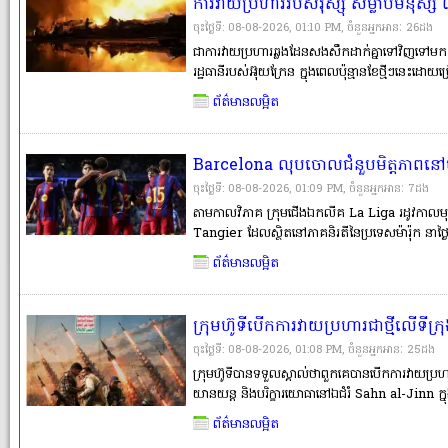
ការវាយប្រហាររបស់រុស្ស៉ី សម្លាប់មនុស្ស ៣
ចុះថ្ងៃទី: 08-08-2026, 01:10 PM, ចំនួនអ្នកអានៈ​ 26ដង
ជាការវាយប្រហារឆ្លងដែនសងសឹកដាក់គ្នាទៅវិញទៅមក ទីក
រដ្ឋធានីរបស់អ៊ុយក្រែន ក្នុងពេលប៉ុន្មានខែថ្មីៗនេះដោយ
ចាប់។ លោក Tymur Tkachenko ជាប្រធានរដ្ឋបាលយ
ព័ត៌មានលម្អិត
ក្នុងនោះមានកុមារម្នាក់ត្រូ
Barcelona លុបចោលជំនួបមិត្តភាពនៅម៉ារ៉
កើតឡើងយ៉ាងក្តៅគគុក
ចុះថ្ងៃទី: 08-08-2026, 01:09 PM, ចំនួនអ្នកអានៈ​ 7ដង
តាមកាលវិភាគ ក្រុមជើងឯកលីគ La Liga រដូវកាលមុន
Tangier ដែលស្ថិតនៅភាគនិរតីនៃប្រទេសម៉ារ៉ុក នាថ
រដូវកាលថ្មីរបស់ពួកគេ។ ក្លិបបាល់ទាត់អាជីព FC 
ព័ត៌មានលម្អិត
កម្មវិធីប្រកួតកំដៅសាច់ដុំរបស់ពួកគេត្រៀមបើករដូវកា
ក្រុមហ៊ូទីបើកការវាយប្រហារជាថ្មីលើទ
ព្រមានថាយេម៉ែនជិតធ្លាក់ចូលក្នុងជម្លោះទ
ចុះថ្ងៃទី: 08-08-2026, 01:08 PM, ចំនួនអ្នកអានៈ​ 25ដង
ក្រុមហ៊ូទីបានទទួលស្គាល់ថាពួកគេបានបើកការវាយប្រហារ
យានយន្ត និងបរិក្ខារយោធានៅឯជំរំ Sahn al-Jinn ក្ន
Reuters មិនអាចផ្ទៀងផ្ទាត់ការអះអាងនេះបានដោយឯ
ព័ត៌មានលម្អិត
ឡើងតែមួយថ្ងៃប៉ុណ្ណោះបន្ទាប់ពីយ៉ាងហោចមា�