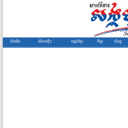
ទំព័រដើម
ព័ត៌មានថ្មីៗ
បច្ចេកវិទ្យា
កីឡា
សិល្បៈ