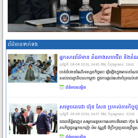
ព័ត៌មានទាក់ទង
អ្នកសារព័ត៌មាន តំណាងសហជីព និងតំណ
នៅវិទ្យាស្ថានបច្ចេកវិទ្យាបាត់ដំបង ដើម្ប
ចុះថ្ងៃទី: 08-08-2026, 04:43 PM, ចំនួនអ្នកអានៈ​ 26ដង
ជំនាញពីមុនរបស់បងប្អូនអតីតពលករ
បាត់ដំបង៖ដំណើរទស្សនកិច្ចនេះ ធ្វើឡើងក្នុងគោលបំណង
របស់រាជរដ្ឋាភិបាលកម្ពុជា ក្នុងការផ្តល់សេវាគាំទ្រដល់
ជំនាញពីមុន (RPL) ការផ្តល់ការបណ្តុះបណ្តាលបន្ថែម កា
ព័ត៌មានលម្អិត
ក្នុងស្រ�
សម្តេចតេជោ ហ៊ុន សែន ប្រគល់ភារកិច្ចជូ
ជួសជុលអគារសិក្សាទាំងអស់ដែលជាអំ
ចុះថ្ងៃទី: 08-08-2026, 04:37 PM, ចំនួនអ្នកអានៈ​ 32ដង
ដែលមានសភាពចាស់ទ្រុឌទ្រោម
រាជធានីភ្នំពេញ៖ សម្តេចអគ្គមហាសេនាបតីតេជោ ហ៊ុន ស
ភារកិច្ចជូនអ្នកឧកញ៉ា ម៉ម វណ្ណឌី ទីប្រឹក្សាប្រធានព្
និវត្តជនកម្ពុជា ឱ្យទទួលបន្ទុកលើការជួសជុល និងស
ព័ត៌មានលម្អិត