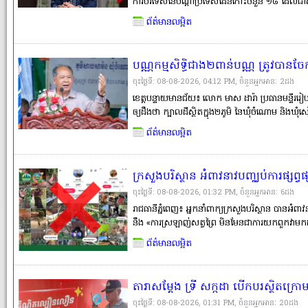
ការបរទេសនៃបណ្ដាប្រទេសដែនកោះចំនួន ១៨ ដែលជា
បានជួបប្រជុំគ្នាក្នុងប្រទេសហ្វីជី ថាចិន និងតៃវ៉ាន់ជាដៃ
ព័ត៌មានលម្អិត
សំខាន់។ តែវ៉ាន�
បណ្ណកម្មសិទ្ធិជាង២ពាន់បណ្ណ ត្រូវបានច
និងឃុំចំណោម ស្រុកមង្គលបូរី ខេត្តបន្
ចុះថ្ងៃទី: 08-08-2026, 04:12 PM, ចំនួនអ្នកអានៈ​ 2ដង
ខេត្តបន្ទាយមានជ័យ៖ លោក មាស ដារ៉ា ប្រធានមន្ទីររ
ឲ្យដឹងថា ក្បាលដីស្ថិតក្នុង២ភូមិ នៃឃុំចំណោម និងឃុំ
អាចចេញវិញ្ញាបនបត្រសម្គាល់ម្ចាស់អចលនវត្ថុ ឬបណ្
ព័ត៌មានលម្អិត
ក្នុងនោះ ៩% ចំនួន២៣៤�
ក្រសួងបរិស្ថាន អំពាវនាវបញ្ឈប់ការផ្សព
ល្មើសច្បាប់ ប៉ះពាល់ដល់សុខភាព និងបរិស
ចុះថ្ងៃទី: 08-08-2026, 01:32 PM, ចំនួនអ្នកអានៈ​ 6ដង
រាជធានីភ្នំពេញ៖ អ្នកនាំពាក្យក្រសួងបរិស្ថាន បានអំពា
នឹង «ការស្រឡាញ់សត្វព្រៃ មិនមែនជាការយកពួកវាមកដ
ព្រៃគ្មានអត្ថប្រយោជន៍ និងមានតែបង្កគ្រោះថ្នាក់ខ្លាំ
ព័ត៌មានលម្អិត
រដ្ឋលេ
តារាសម្ដែង ទ្រី សក្កដា បើកបរស្ថិតក្រោ
ស្លាប់ និងម្ដាយរងរបួសធ្ងន់ នៅខណ្ឌសែ
ចុះថ្ងៃទី: 08-08-2026, 01:31 PM, ចំនួនអ្នកអានៈ​ 20ដង