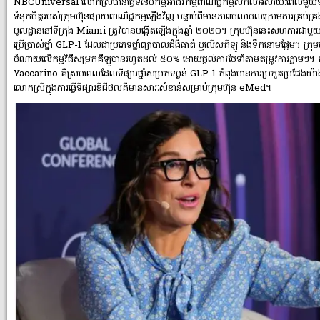
NBCUniversal លោកស្រីបានធ្វើទំនើបកម្មអាជីវកម្មពាណិជ្ជកម្មសកលអស់រយៈពេលមួយទស
ទំនុកចិត្តរបស់ក្រុមហ៊ុនផ្សាយពាណិជ្ជកម្មឡើងវិញ បន្ទាប់ពីមានភាពចលាចលក្រោមការគ
មូលដ្ឋាននៅទីក្រុង Miami ត្រូវបានបង្កើតឡើងក្នុងឆ្នាំ ២០២០។ ក្រុមហ៊ុននេះសហការជាមួយនិ
ប្រើប្រាស់ថ្នាំ GLP-1 ដែលជាប្រភេទថ្នាំព្យាបាលជំងឺធាត់ ឬលើសគីឡូ និងទឹកនោមផ្អែម។ ក្រ
ចំណាយលើកម្មវិធីសម្រកគីឡូបានរហូតដល់ ៥០% ដោយផ្ដល់ការថែទាំតាមតម្រូវការភ្លាមៗ។
Yaccarino គឺស្របពេលដែលទីផ្សារថ្នាំសម្រកទម្ងន់ GLP-1 កំពុងមានការប្រកួតប្រជែងយ
លោកស្រីក្នុងការធ្វើទីផ្សារឌីជីថលគឺមានសារៈសំខាន់សម្រាប់ក្រុមហ៊ុន eMed៕